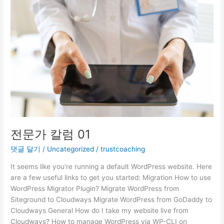
가
칼
럼
01
전문가 칼럼 01
댓글 달기
/
Uncategorized
/
trustcoaching
It seems like you’re running a default WordPress website. Here
are a few useful links to get you started: Migration How to use
WordPress Migrator Plugin? Migrate WordPress from
Siteground to Cloudways Migrate WordPress from GoDaddy to
Cloudways General How do I take my website live from
Cloudways? How to manage WordPress via WP-CLI on