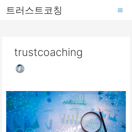
콘
트러스트코칭
텐
츠
로
건
너
뛰
trustcoaching
기
전
문
가
칼
럼
03