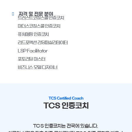
자격 및 전문 분야
트러스트코칭스쿨 인증코치
마더스코칭스쿨 인증코치
퓨처매핑 인증코치
리드포액션 리딩퍼실리테이터
LSP Facilitator
포토리딩 마스터
비즈니스 모델 디자이너
TCS Certified Coach
TCS 인증코치
TCS 인증코치는 전국에 있습니다.